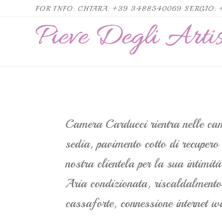
FOR INFO: CHIARA: +39 3488540069 SERGIO:
Pieve
degli
Artisti
Camera Carducci rientra nelle came
sedia, pavimento cotto di recupero
nostra clientela per la sua intimit
Aria condizionata, riscaldalmento a
cassaforte, connessione internet wi